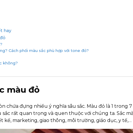
ết hay
 đỏ
p?
hông? Cách phối màu sắc phù hợp với tone đỏ?
ác không?
hục màu đỏ
 chứa đựng nhiều ý nghĩa sâu sắc. Màu đỏ là 1 trong 
 sắc rất quan trọng và quen thuộc với chúng ta. Sắc 
t kế, marketing, giao thông, môi trường, giáo dục, y tế,…