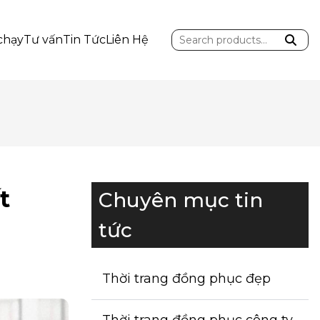
Search
chạy
Tư vấn
Tin Tức
Liên Hệ
for:
t
Chuyên mục tin
tức
Thời trang đồng phục đẹp