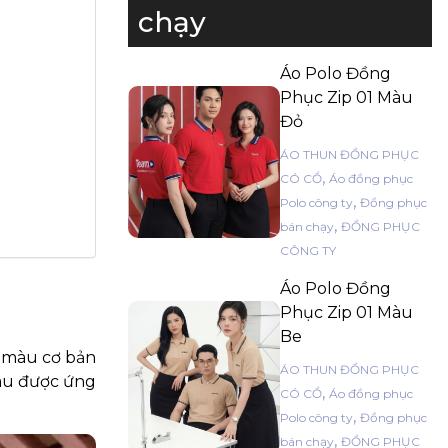
chạy
Áo Polo Đồng
Phục Zip 01 Màu
Đỏ
ÁO THUN ĐỒNG PHỤC
,
CÓ CỔ
Áo đồng phục
,
Polo công ty
Đồng phục
,
bán chạy
ĐỒNG PHỤC
CÔNG TY
Áo Polo Đồng
Phục Zip 01 Màu
Be
7 màu cơ bản
ÁO THUN ĐỒNG PHỤC
màu được ứng
,
CÓ CỔ
Áo đồng phục
,
Polo công ty
Đồng phục
,
bán chạy
ĐỒNG PHỤC