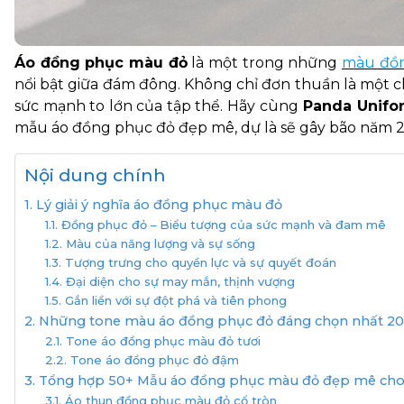
Áo đồng phục màu đỏ
là một trong những
màu đồ
nổi bật giữa đám đông. Không chỉ đơn thuần là một ch
sức mạnh to lớn của tập thể. Hãy cùng
Panda Unifo
mẫu áo đồng phục đỏ đẹp mê, dự là sẽ gây bão năm 20
Nội dung chính
1. Lý giải ý nghĩa áo đồng phục màu đỏ
1.1. Đồng phục đỏ – Biểu tượng của sức mạnh và đam mê
1.2. Màu của năng lượng và sự sống
1.3. Tượng trưng cho quyền lực và sự quyết đoán
1.4. Đại diện cho sự may mắn, thịnh vượng
1.5. Gắn liền với sự đột phá và tiên phong
2. Những tone màu áo đồng phục đỏ đáng chọn nhất 2
2.1. Tone áo đồng phục màu đỏ tươi
2.2. Tone áo đồng phục đỏ đậm
3. Tổng hợp 50+ Mẫu áo đồng phục màu đỏ đẹp mê cho
3.1. Áo thun đồng phục màu đỏ cổ tròn