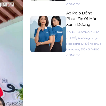
CÔNG TY
Áo Polo Đồng
Phục Zip 01 Màu
Xanh Dương
ÁO THUN ĐỒNG PHỤC
,
CÓ CỔ
Áo đồng phục
,
Polo công ty
Đồng phục
,
bán chạy
ĐỒNG PHỤC
CÔNG TY