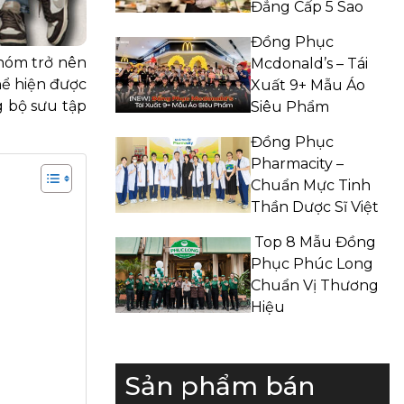
Đẳng Cấp 5 Sao
Đồng Phục
nhóm trở nên
Mcdonald’s – Tái
hể hiện được
Xuất 9+ Mẫu Áo
 bộ sưu tập
Siêu Phẩm
Đồng Phục
Pharmacity –
Chuẩn Mực Tinh
Thần Dược Sĩ Việt
Top 8 Mẫu Đồng
Phục Phúc Long
Chuẩn Vị Thương
Hiệu
Sản phẩm bán