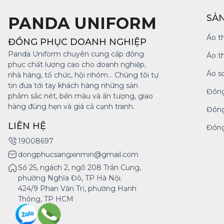
SẢ
PANDA UNIFORM
Áo t
ĐỒNG PHỤC DOANH NGHIỆP
Panda Uniform chuyên cung cấp đồng
Áo t
phục chất lượng cao cho doanh nghiệp,
Áo s
nhà hàng, tổ chức, hội nhóm... Chúng tôi tự
tin đưa tới tay khách hàng những sản
Đồng
phẩm sắc nét, bền màu và ấn tượng, giao
hàng đúng hẹn và giá cả cạnh tranh.
Đồng
LIÊN HỆ
Đồng
19008697
dongphucsangxinmin@gmail.com
Số 25, ngách 2, ngõ 208 Trần Cung,
phường Nghĩa Đô, TP Hà Nội.
424/9 Phan Văn Trị, phường Hạnh
Thông, TP HCM