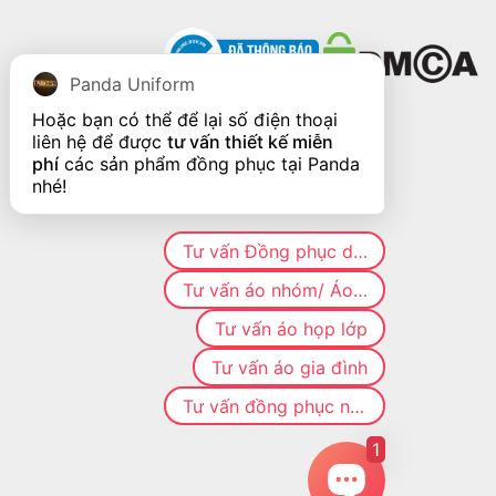
Panda Uniform
Hoặc bạn có thể để lại số điện thoại 
liên hệ để được 
tư vấn thiết kế miễn 
phí
 các sản phẩm đồng phục tại Panda 
nhé!
Tư vấn Đồng phục doanh nghiệp
Tư vấn áo nhóm/ Áo CLB
Tư vấn áo họp lớp
Tư vấn áo gia đình
Tư vấn đồng phục nhà hàng
1