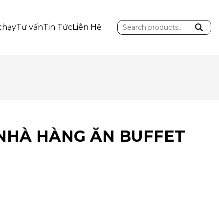
Search
chạy
Tư vấn
Tin Tức
Liên Hệ
for:
NHÀ HÀNG ĂN BUFFET