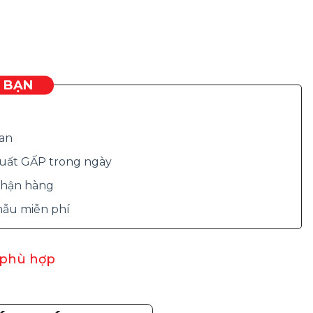
O BẠN
ian
 xuất GẤP trong ngày
 nhận hàng
 mẫu miễn phí
 phù hợp