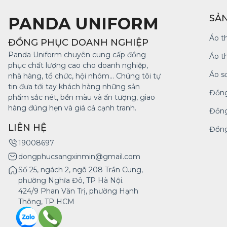
SẢ
PANDA UNIFORM
Áo t
ĐỒNG PHỤC DOANH NGHIỆP
Panda Uniform chuyên cung cấp đồng
Áo t
phục chất lượng cao cho doanh nghiệp,
Áo s
nhà hàng, tổ chức, hội nhóm... Chúng tôi tự
tin đưa tới tay khách hàng những sản
Đồng
phẩm sắc nét, bền màu và ấn tượng, giao
hàng đúng hẹn và giá cả cạnh tranh.
Đồng
LIÊN HỆ
Đồng
19008697
dongphucsangxinmin@gmail.com
Số 25, ngách 2, ngõ 208 Trần Cung,
phường Nghĩa Đô, TP Hà Nội.
424/9 Phan Văn Trị, phường Hạnh
Thông, TP HCM