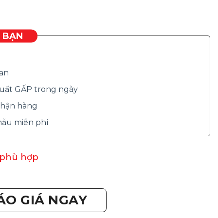
O BẠN
ian
 xuất GẤP trong ngày
 nhận hàng
 mẫu miễn phí
 phù hợp
ÁO GIÁ NGAY