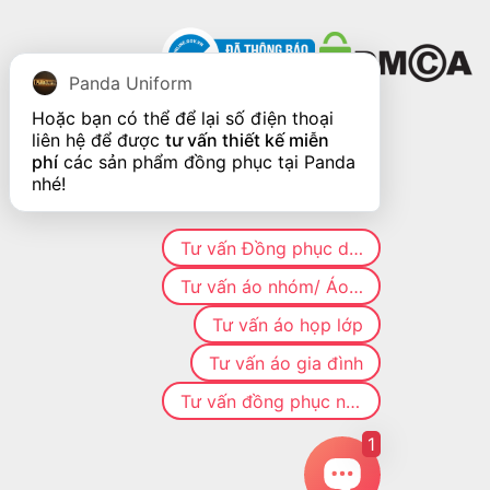
Panda Uniform
Hoặc bạn có thể để lại số điện thoại 
liên hệ để được 
tư vấn thiết kế miễn 
phí
 các sản phẩm đồng phục tại Panda 
nhé!
Tư vấn Đồng phục doanh nghiệp
Tư vấn áo nhóm/ Áo CLB
Tư vấn áo họp lớp
Tư vấn áo gia đình
Tư vấn đồng phục nhà hàng
1