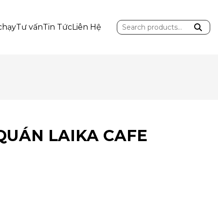
Search
chạy
Tư vấn
Tin Tức
Liên Hệ
for:
QUÁN LAIKA CAFE