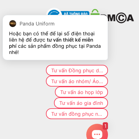
Panda Uniform
Hoặc bạn có thể để lại số điện thoại 
liên hệ để được 
tư vấn thiết kế miễn 
phí
 các sản phẩm đồng phục tại Panda 
nhé!
Tư vấn Đồng phục doanh nghiệp
Tư vấn áo nhóm/ Áo CLB
Tư vấn áo họp lớp
Tư vấn áo gia đình
Tư vấn đồng phục nhà hàng
1