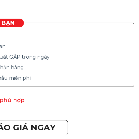
O BẠN
ian
 xuất GẤP trong ngày
 nhận hàng
 mẫu miễn phí
 phù hợp
ÁO GIÁ NGAY