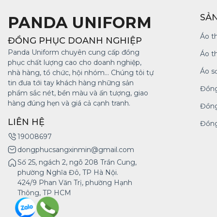
SẢ
PANDA UNIFORM
Áo t
ĐỒNG PHỤC DOANH NGHIỆP
Panda Uniform chuyên cung cấp đồng
Áo t
phục chất lượng cao cho doanh nghiệp,
Áo s
nhà hàng, tổ chức, hội nhóm... Chúng tôi tự
tin đưa tới tay khách hàng những sản
Đồng
phẩm sắc nét, bền màu và ấn tượng, giao
hàng đúng hẹn và giá cả cạnh tranh.
Đồng
LIÊN HỆ
Đồng
19008697
dongphucsangxinmin@gmail.com
Số 25, ngách 2, ngõ 208 Trần Cung,
phường Nghĩa Đô, TP Hà Nội.
424/9 Phan Văn Trị, phường Hạnh
Thông, TP HCM