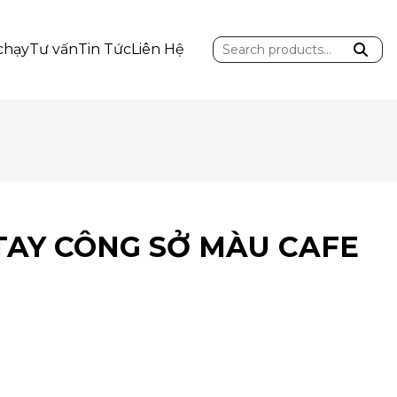
Search
chạy
Tư vấn
Tin Tức
Liên Hệ
for:
TAY CÔNG SỞ MÀU CAFE